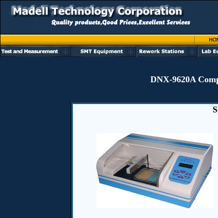
DNX-9620A Compu
S